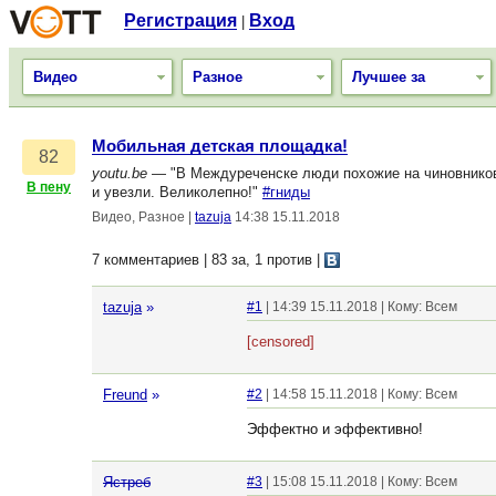
Регистрация
Вход
|
Видео
Разное
Лучшее за
Мобильная детская площадка!
82
youtu.be
— "В Междуреченске люди похожие на чиновников, 
В пену
и увезли. Великолепно!"
#гниды
Видео, Разное
|
tazuja
14:38 15.11.2018
7 комментариев | 83 за, 1 против
|
tazuja
»
#1
| 14:39 15.11.2018 | Кому: Всем
[censored]
Freund
»
#2
| 14:58 15.11.2018 | Кому: Всем
Эффектно и эффективно!
Ястреб
#3
| 15:08 15.11.2018 | Кому: Всем