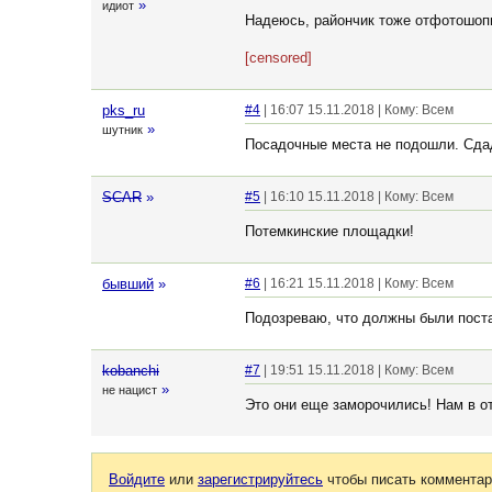
»
идиот
Надеюсь, райончик тоже отфотошопи
[censored]
pks_ru
#4
| 16:07 15.11.2018 | Кому: Всем
»
шутник
Посадочные места не подошли. Сдаду
SCAR
»
#5
| 16:10 15.11.2018 | Кому: Всем
Потемкинские площадки!
бывший
»
#6
| 16:21 15.11.2018 | Кому: Всем
Подозреваю, что должны были постав
kobanchi
#7
| 19:51 15.11.2018 | Кому: Всем
»
не нацист
Это они еще заморочились! Нам в от
Войдите
или
зарегистрируйтесь
чтобы писать комментар