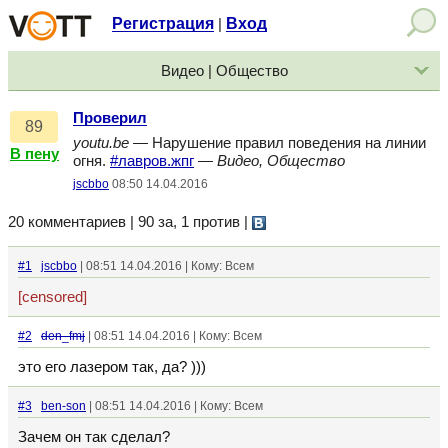
Регистрация
Вход
|
Видео | Общество
Проверил
89
youtu.be
— Нарушение правил поведения на линии
В пену
огня.
#лавров.жпг
—
Видео, Общество
jscbbo
08:50 14.04.2016
20 комментариев | 90 за, 1 против
|
#1
jscbbo
| 08:51 14.04.2016 | Кому: Всем
[censored]
#2
den_fmj
| 08:51 14.04.2016 | Кому: Всем
это его лазером так, да? )))
#3
ben-son
| 08:51 14.04.2016 | Кому: Всем
Зачем он так сделал?