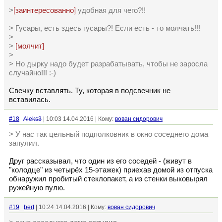
>
[заинтересованно]
удобная для чего?!!
> Гусары, есть здесь гусары?! Если есть - то молчать!!!
>
>
[молчит]
>
> Но дырку надо будет разрабатывать, чтобы не заросла
случайно!!! :-)
Свечку вставлять. Ту, которая в подсвечник не
вставилась.
#18
Aleks3
| 10:03 14.04.2016 | Кому:
вован сидорович
> У нас так цельный подполковник в окно соседнего дома
запулил.
Друг рассказывал, что один из его соседей - (живут в
"колодце" из четырёх 15-этажек) приехав домой из отпуска
обнаружил пробитый стеклопакет, а из стенки выковырял
ружейную пулю.
#19
bert
| 10:24 14.04.2016 | Кому:
вован сидорович