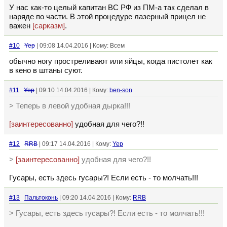
У нас как-то целый капитан ВС РФ из ПМ-а так сделал в
наряде по части. В этой процедуре лазерный прицел не
важен
[сарказм]
.
#10
Yep
| 09:08 14.04.2016 | Кому: Всем
обычно ногу простреливают или яйцы, когда пистолет как
в кено в штаны суют.
#11
Yep
| 09:10 14.04.2016 | Кому:
ben-son
> Теперь в левой удобная дырка!!!
[заинтересованно]
удобная для чего?!!
#12
RRB
| 09:17 14.04.2016 | Кому:
Yep
>
[заинтересованно]
удобная для чего?!!
Гусары, есть здесь гусары?! Если есть - то молчать!!!
#13
Пальтоконь
| 09:20 14.04.2016 | Кому:
RRB
> Гусары, есть здесь гусары?! Если есть - то молчать!!!