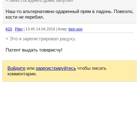
> окно соседнего дома запулил
Наш-то альтернативно одаренный прям в ладонь. Повезло,
кости не перебил.
#20
Piter
| 13:45 14.04.2016 | Кому:
ben-son
> Это я зарегистрировал рацуху.
Патент выдать товарисчу!
Войдите
или
зарегистрируйтесь
чтобы писать
комментарии.