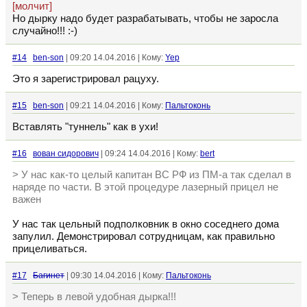
[молчит]
Но дырку надо будет разрабатывать, чтобы не заросла
случайно!!! :-)
#14
ben-son
| 09:20 14.04.2016 | Кому:
Yep
Это я зарегистрировал рацуху.
#15
ben-son
| 09:21 14.04.2016 | Кому:
Пальтоконь
Вставлять "туннель" как в ухи!
#16
вован сидорович
| 09:24 14.04.2016 | Кому:
bert
> У нас как-то целый капитан ВС РФ из ПМ-а так сделал в
наряде по части. В этой процедуре лазерный прицел не
важен
У нас так цельный подполковник в окно соседнего дома
запулил. Демонстрировал сотрудницам, как правильно
прицеливаться.
#17
Багинет
| 09:30 14.04.2016 | Кому:
Пальтоконь
> Теперь в левой удобная дырка!!!