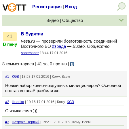
Регистрация
Вход
|
Видео | Общество
В Бурятии
41
vesti.ru
— проверили боеготовность соединений
В пену
Восточного ВО
#зрада
—
Видео, Общество
sobersober
18:44 17.01.2016
8 комментариев | 41 за, 0 против
|
#1
KGB
| 18:58 17.01.2016 | Кому: Всем
Новый набор конно-воздушных милиционеров? Основной
состав во внаУ разбили же.
#2
Hrtorika
| 19:16 17.01.2016 | Кому:
KGB
С языка снял )))
#3
Петруха Первый
| 19:21 17.01.2016 | Кому: Всем