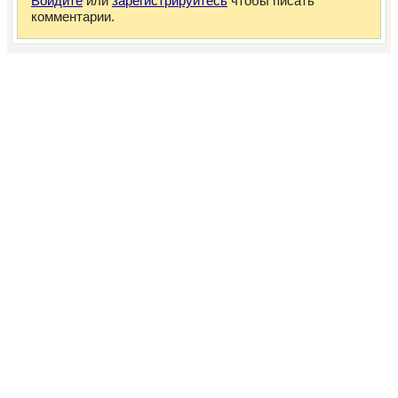
Войдите
или
зарегистрируйтесь
чтобы писать
комментарии.