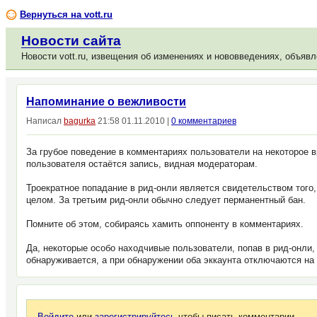
Вернуться на vott.ru
Новости сайта
Новости vott.ru, извещения об изменениях и нововведениях, объявл
Напоминание о вежливости
Написал
bagurka
21:58 01.11.2010 |
0 комментариев
За грубое поведение в комментариях пользователи на некоторое 
пользователя остаётся запись, видная модераторам.
Троекратное попадание в рид-онли является свидетельством того,
целом. За третьим рид-онли обычно следует перманентный бан.
Помните об этом, собираясь хамить оппоненту в комментариях.
Да, некоторые особо находчивые пользователи, попав в рид-онли,
обнаруживается, а при обнаружении оба эккаунта отключаются на 
Войдите
или
зарегистрируйтесь
чтобы писать комментарии.