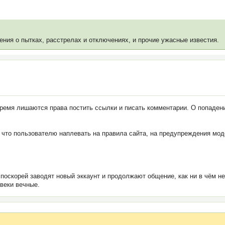
ения о пытках, расстрелах и отключениях, и прочие ужасные известия.
время лишаются права постить ссылки и писать комментарии. О попадени
 что пользователю наплевать на правила сайта, на предупреждения мод
 поскорей заводят новый эккаунт и продолжают общение, как ни в чём н
веки вечные.