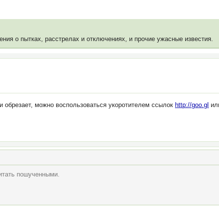
ения о пытках, расстрелах и отключениях, и прочие ужасные известия.
или обрезает, можно воспользоваться укоротителем ссылок
http://goo.gl
или
читать пошученными.