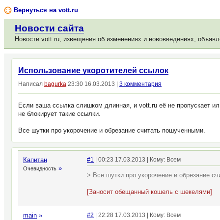
Вернуться на vott.ru
Новости сайта
Новости vott.ru, извещения об изменениях и нововведениях, объявл
Использование укоротителей ссылок
Написал
bagurka
23:30 16.03.2013 |
3 комментария
Если ваша ссылка слишком длинная, и vott.ru её не пропускает 
не блокирует такие ссылки.
Все шутки про укорочение и обрезание считать пошученными.
Капитан
#1
| 00:23 17.03.2013 | Кому: Всем
»
Очевидность
> Все шутки про укорочение и обрезание с
[Заносит обещанный кошель с шекелями]
main
»
#2
| 22:28 17.03.2013 | Кому: Всем