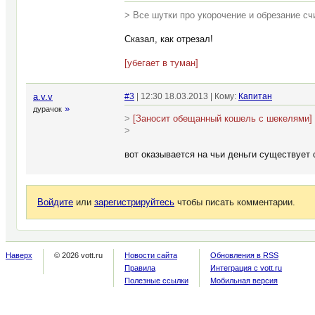
> Все шутки про укорочение и обрезание с
Сказал, как отрезал!
[убегает в туман]
a.v.v
#3
| 12:30 18.03.2013 | Кому:
Капитан
»
дурачок
>
[Заносит обещанный кошель с шекелями]
>
вот оказывается на чьи деньги существует с
Войдите
или
зарегистрируйтесь
чтобы писать комментарии.
Наверх
© 2026 vott.ru
Новости сайта
Обновления в RSS
Правила
Интеграция с vott.ru
Полезные ссылки
Мобильная версия