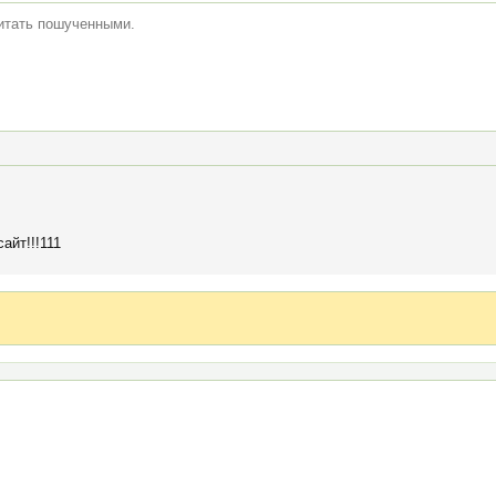
читать пошученными.
айт!!!111