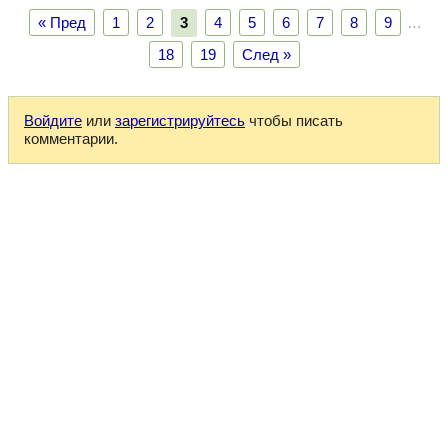
« Пред
1
2
3
4
5
6
7
8
9
…
18
19
След »
Войдите
или
зарегистрируйтесь
чтобы писать
комментарии.