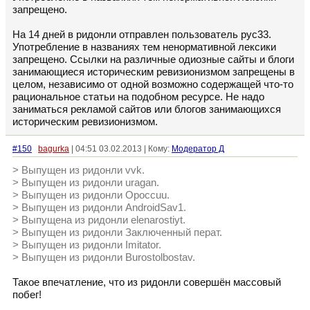
запрещено.
На 14 дней в ридонли отправлен пользователь рус33.
Употребление в названиях тем ненормативной лексики
запрещено. Ссылки на различные одиозные сайты и блоги
занимающиеся историческим ревизионизмом запрещены в
целом, независимо от одной возможно содержащей что-то
рациональное статьи на подобном ресурсе. Не надо
заниматься рекламой сайтов или блогов занимающихся
историческим ревизионизмом.
#150
bagurka
| 04:51 03.02.2013 | Кому:
Модератор Д
> Выпущен из ридонли vvk.
> Выпущен из ридонли uragan.
> Выпущен из ридонли Opoccuu.
> Выпущен из ридонли AndroidSav1.
> Выпущена из ридонли elenarostiyt.
> Выпущен из ридонли Заключенный перат.
> Выпущен из ридонли Imitator.
> Выпущен из ридонли Burostolbostav.
Такое впечатление, что из ридонли совершён массовый
побег!