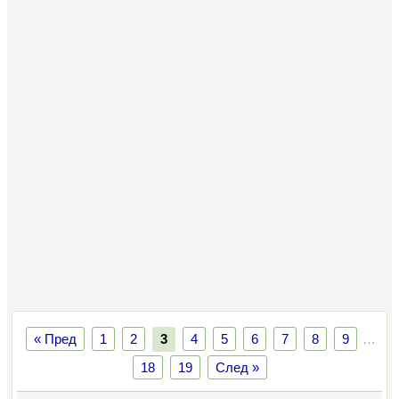
« Пред
1
2
3
4
5
6
7
8
9
…
18
19
След »