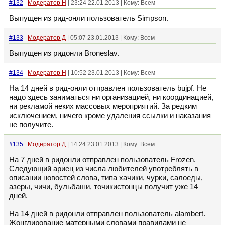
#132
Модератор Н
| 23:24 22.01.2013 | Кому: Всем
Выпущен из рид-онли пользователь Simpson.
#133
Модератор Д
| 05:07 23.01.2013 | Кому: Всем
Выпущен из ридонли Broneslav.
#134
Модератор Н
| 10:52 23.01.2013 | Кому: Всем
На 14 дней в рид-онли отправлен пользователь bujpf. Не
надо здесь заниматься ни организацией, ни координацией,
ни рекламой неких массовых мероприятий. За редким
исключением, ничего кроме удаления ссылки и наказания
не получите.
#135
Модератор Д
| 14:24 23.01.2013 | Кому: Всем
На 7 дней в ридонли отправлен пользователь Frozen.
Следующий ариец из числа любителей употреблять в
описании новостей слова, типа хачики, чурки, салоеды,
азеры, чичи, бульбаши, точикистонцы получит уже 14
дней.
На 14 дней в ридонли отправлен пользователь alambert.
Жонглирование матерными словами правилами не