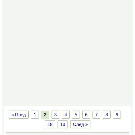
« Пред
1
2
3
4
5
6
7
8
9
…
18
19
След »