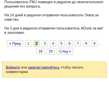
Пользователь FMJ помещен в ридонли до окончательного
решения его вопроса.
На 14 дней в ридонли отправлен пользователь Stana за
хамство.
На 3 дня в ридонли отправлен пользователь ADune за мат
в заголовке.
« Пред
1
2
3
4
5
6
7
8
9
…
18
19
След »
Войдите
или
зарегистрируйтесь
чтобы писать
комментарии.