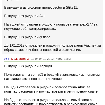
Выпущены из ридонли moneyvector и Stiks11.
Выпущен из ридонли Axl.
На 7 дней отправлен в ридонли пользователь alex-277 за
неумение себя контролировать.
Выпущен из ридонли grifland.
До 1.01.2013 отправлен в ридонли пользователь Viachek за
вброс самосочинённых новостей и разжигание.
#58
Модератор Д
| 13:04 04.12.2012 | Кому: Всем
Выпущен из ридонли Коршун.
Пользователям zoma09 и beautylife занимавшимся спамом,
наказание изменено на отключение.
На 3 дня отправлен в ридонли пользователь AlVic за
попытку распалить и поучаствовать в религиозном сраче.
На 3 дня отправлен в ридонли пользователь dinama за
попытку распалить и поучаствовать в религиозном сраче.