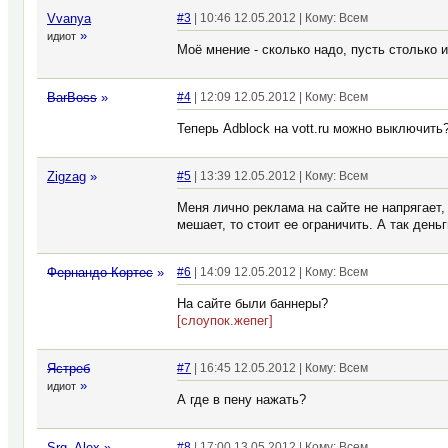
Vvanya
#3
| 10:46 12.05.2012 | Кому: Всем
»
идиот
Моё мнение - сколько надо, пусть столько 
BarBoss
»
#4
| 12:09 12.05.2012 | Кому: Всем
Теперь Adblock на vott.ru можно выключить
Zigzag
»
#5
| 13:39 12.05.2012 | Кому: Всем
Меня лично реклама на сайте не напрягает,
мешает, то стоит ее ограничить. А так день
Фернандо Кортес
»
#6
| 14:09 12.05.2012 | Кому: Всем
На сайте были баннеры?
[слоупок.жепег]
Ястреб
#7
| 16:45 12.05.2012 | Кому: Всем
»
идиот
А где в пену нажать?
Srg_Alex
»
#8
| 17:00 13.05.2012 | Кому: Всем