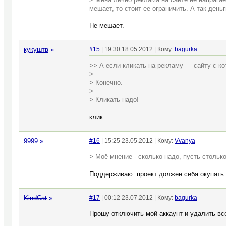
мешает, то стоит ее ограничить. А так день
Не мешает.
кукуштв
»
#15
| 19:30 18.05.2012 | Кому:
bagurka
>> А если кликать на рекламу — сайту с ко
>
> Конечно.
>
> Кликать надо!
клик
9999
»
#16
| 15:25 23.05.2012 | Кому:
Vvanya
> Моё мнение - сколько надо, пусть стольк
Поддерживаю: проект должен себя окупать 
KindCat
»
#17
| 00:12 23.07.2012 | Кому:
bagurka
Прошу отключить мой аккаунт и удалить в