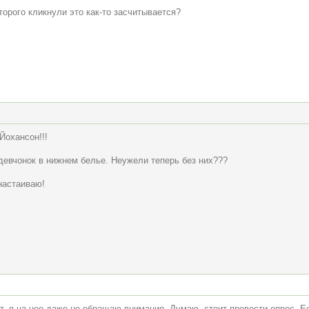
торого кликнули это как-то засчитывается?
Йохансон!!!
девчонок в нижнем белье. Неужели теперь без них???
настаиваю!
т, я на нее даже не обращаю внимания. Думаю, стоит провести опрос. Е