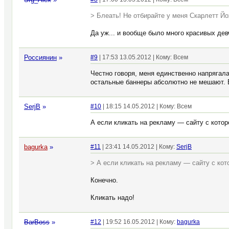
> Блеать! Не отбирайте у меня Скарлетт Йо
Да уж... и вообще было много красивых дев
Россиянин
»
#9
| 17:53 13.05.2012 | Кому: Всем
Честно говоря, меня единственно напрягала 
остальные баннеры абсолютно не мешают. В
SerjB
»
#10
| 18:15 14.05.2012 | Кому: Всем
А если кликать на рекламу — сайту с котор
bagurka
»
#11
| 23:41 14.05.2012 | Кому:
SerjB
> А если кликать на рекламу — сайту с кот
Конечно.
Кликать надо!
BarBoss
»
#12
| 19:52 16.05.2012 | Кому:
bagurka