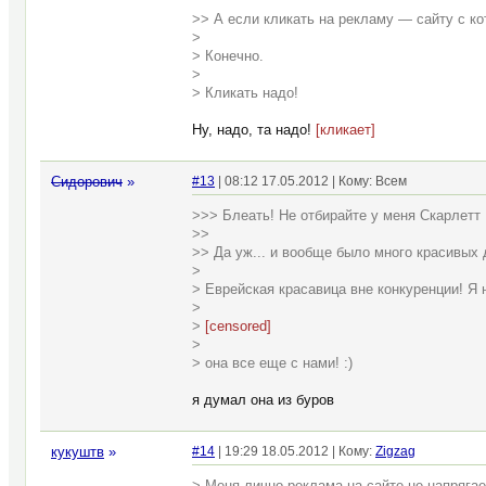
>> А если кликать на рекламу — сайту с ко
>
> Конечно.
>
> Кликать надо!
Ну, надо, та надо!
[кликает]
Сидорович
»
#13
| 08:12 17.05.2012 | Кому: Всем
>>> Блеать! Не отбирайте у меня Скарлетт 
>>
>> Да уж... и вообще было много красивых 
>
> Еврейская красавица вне конкуренции! Я 
>
>
[censored]
>
> она все еще с нами! :)
я думал она из буров
кукуштв
»
#14
| 19:29 18.05.2012 | Кому:
Zigzag
> Меня лично реклама на сайте не напрягае