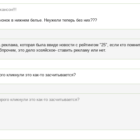
хансон!!!
чонок в нижнем белье. Неужели теперь без них???
реклама, которая была ввиде новости с рейтингом "25", если кто помнит
прочем, это дело хозяйское- ставить рекламу или нет.
ого кликнули это как-то засчитывается?
орого кликнули это как-то засчитывается?