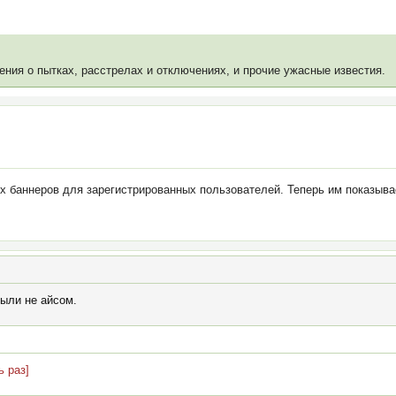
ения о пытках, расстрелах и отключениях, и прочие ужасные известия.
 баннеров для зарегистрированных пользователей. Теперь им показывае
были не айсом.
 раз]