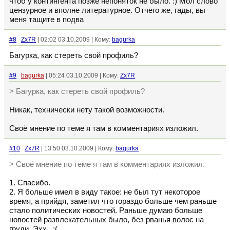
чтоб у контингента позже непоняток не было. :) Мол слово
цензурное и вполне литературное. Отчего же, гады, вы
меня тащите в подва
#8
Zx7R
| 02:02 03.10.2009 | Кому:
bagurka
Багурка, как стереть свой профиль?
#9
bagurka
| 05:24 03.10.2009 | Кому:
Zx7R
> Багурка, как стереть свой профиль?
Никак, технически нету такой возможности.
Своё мнение по теме я там в комментариях изложил.
#10
Zx7R
| 13:50 03.10.2009 | Кому:
bagurka
> Своё мнение по теме я там в комментариях изложил.
1. Спасибо.
2. Я больше имел в виду такое: не был тут некоторое
время, а прийдя, заметил что гораздо больше чем раньше
стало политических новостей. Раньше думаю больше
новостей развлекательных было, без рванья волос на
груди. Эхх.. :(