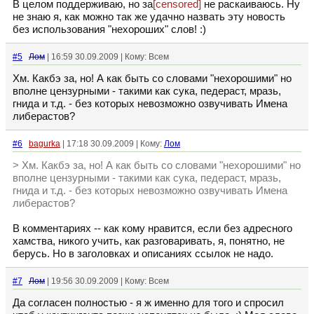
В целом поддерживаю, но за
[censored]
не раскаиваюсь. Ну
не знаю я, как можно так же удачно назвать эту новость
без использования "нехороших" слов! :)
#5
Лом
| 16:59 30.09.2009 | Кому: Всем
Хм. Какбэ за, но! А как быть со словами "нехорошими" но
вполне цензурными - такими как сука, педераст, мразь,
гнида и т.д. - без которых невозможно озвучивать Имена
либерастов?
#6
bagurka
| 17:18 30.09.2009 | Кому:
Лом
> Хм. Какбэ за, но! А как быть со словами "нехорошими" но
вполне цензурными - такими как сука, педераст, мразь,
гнида и т.д. - без которых невозможно озвучивать Имена
либерастов?
В комментариях -- как кому нравится, если без адресного
хамства, никого учить, как разговаривать, я, понятно, не
берусь. Но в заголовках и описаниях ссылок не надо.
#7
Лом
| 19:56 30.09.2009 | Кому: Всем
Да согласен полностью - я ж именно для того и спросил