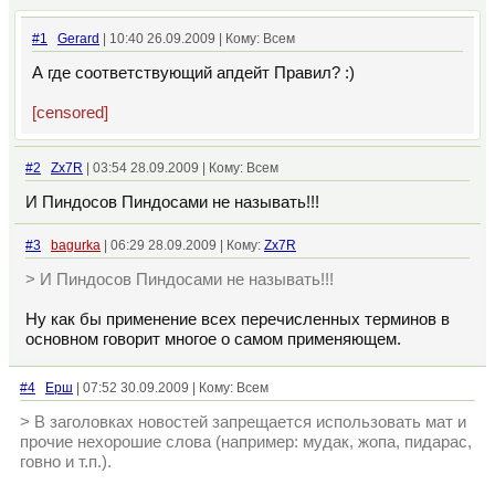
#1
Gerard
| 10:40 26.09.2009 | Кому: Всем
А где соответствующий апдейт Правил? :)
[censored]
#2
Zx7R
| 03:54 28.09.2009 | Кому: Всем
И Пиндосов Пиндосами не называть!!!
#3
bagurka
| 06:29 28.09.2009 | Кому:
Zx7R
> И Пиндосов Пиндосами не называть!!!
Ну как бы применение всех перечисленных терминов в
основном говорит многое о самом применяющем.
#4
Ерш
| 07:52 30.09.2009 | Кому: Всем
> В заголовках новостей запрещается использовать мат и
прочие нехорошие слова (например: мудак, жопа, пидарас,
говно и т.п.).