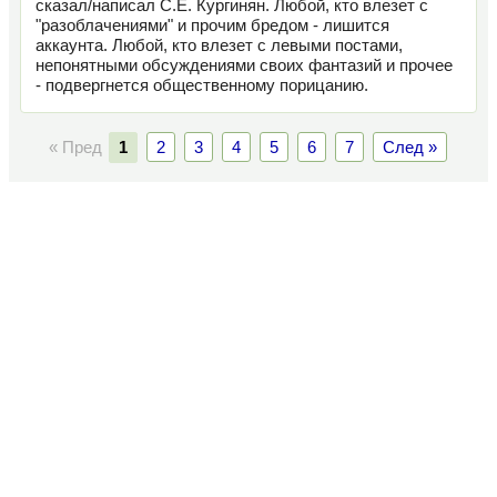
сказал/написал С.Е. Кургинян. Любой, кто влезет с
"разоблачениями" и прочим бредом - лишится
аккаунта. Любой, кто влезет с левыми постами,
непонятными обсуждениями своих фантазий и прочее
- подвергнется общественному порицанию.
« Пред
1
2
3
4
5
6
7
След »