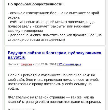
По просьбам общественности
:
- окошко с извещениями больше не выезжает за край
экрана
- счётчик новых извещений меняет значение, когда
пользователь нажимает "закрыть" или нажимает
ссылку в извещении
- добавлена кнопка "пометить всё как прочитанное" (на
странице со всеми извещениями)
Ведущим сайтов и блоггерам, публикующимся
на vott.ru
Написал
bagurka
21:30 24.07.2014 |
92 комментария
Если вы регулярно публикуете на vott.ru ссылки на
свой сайт, блог и т.п., привлекая немало посетителей,
настоятельно прошу поставить у себя ссылку на
vott.ru.
Желательно на главной странице — так же, как на
главной странице vott.ru появляются ваши материалы.