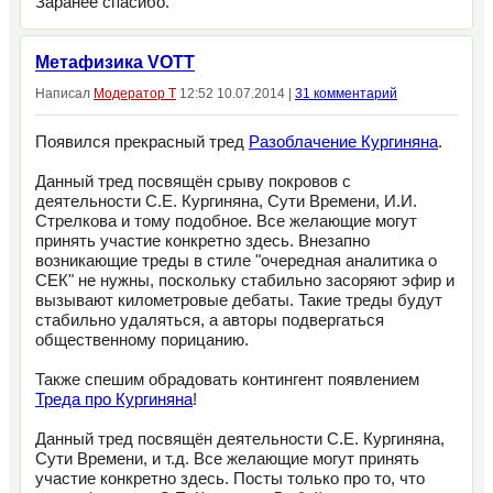
Заранее спасибо.
Метафизика VOTT
Написал
Модератор Т
12:52 10.07.2014 |
31 комментарий
Появился прекрасный тред
Разоблачение Кургиняна
.
Данный тред посвящён срыву покровов с
деятельности С.Е. Кургиняна, Сути Времени, И.И.
Стрелкова и тому подобное. Все желающие могут
принять участие конкретно здесь. Внезапно
возникающие треды в стиле "очередная аналитика о
СЕК" не нужны, поскольку стабильно засоряют эфир и
вызывают километровые дебаты. Такие треды будут
стабильно удаляться, а авторы подвергаться
общественному порицанию.
Также спешим обрадовать контингент появлением
Треда про Кургиняна
!
Данный тред посвящён деятельности С.Е. Кургиняна,
Сути Времени, и т.д. Все желающие могут принять
участие конкретно здесь. Посты только про то, что